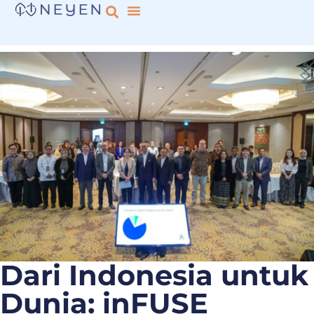
Fokus Kami
inFUSE oleh Neyen
Dari Indonesia untuk
Dunia: inFUSE