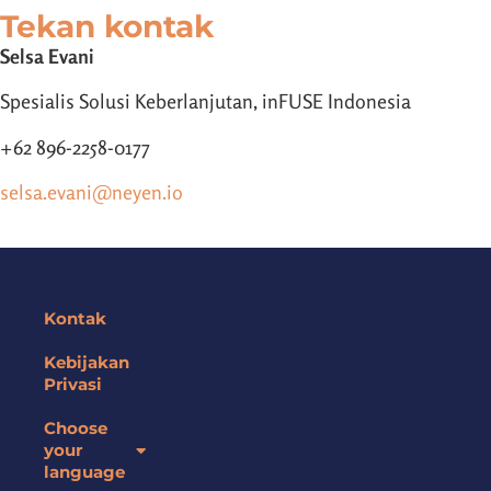
Tekan kontak
Selsa Evani
Spesialis Solusi Keberlanjutan, inFUSE Indonesia
+62 896-2258-0177
selsa.evani@neyen.io
Kontak
Kebijakan
Privasi
Choose
your
language