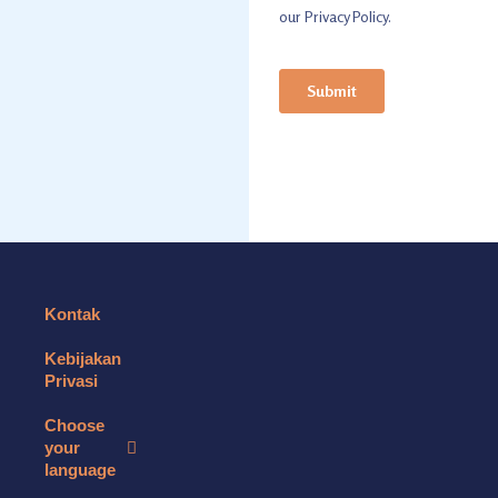
Kontak
Kebijakan
Privasi
Choose
your
language