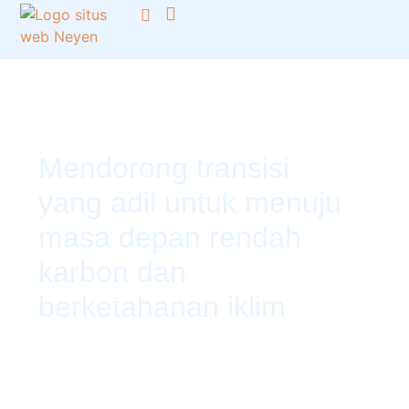
Fokus Kami
inFUSE oleh Neyen
Mendorong transisi
yang adil untuk menuju
masa depan rendah
karbon dan
berketahanan iklim