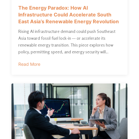
The Energy Paradox: How AI
Infrastructure Could Accelerate South
East Asia’s Renewable Energy Revolution
Rising AI infrastructure demand could push Southeast
Asia toward fossil fuel lock-in — or accelerate its
renewable energy transition. This piece explores how
policy, permitting speed, and energy security will
determine whether data centers become a catalyst for
Read More
clean power or a driver of continued fossil fuel
dependence.