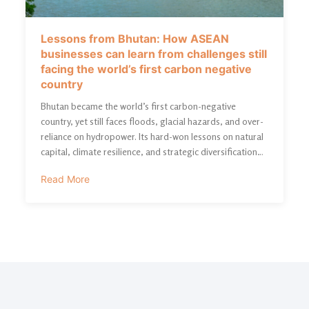
Lessons from Bhutan: How ASEAN
businesses can learn from challenges still
facing the world’s first carbon negative
country
Bhutan became the world’s first carbon-negative
country, yet still faces floods, glacial hazards, and over-
reliance on hydropower. Its hard-won lessons on natural
capital, climate resilience, and strategic diversification
offer a practical roadmap for ASEAN businesses
Read More
navigating tightening environmental constraints.