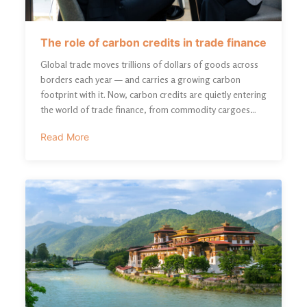
The role of carbon credits in trade finance
Global trade moves trillions of dollars of goods across
borders each year — and carries a growing carbon
footprint with it. Now, carbon credits are quietly entering
the world of trade finance, from commodity cargoes
marketed as “carbon-neutral” to banks tying financing
Read More
terms to emissions data. As regulators turn up the
pressure, this unlikely intersection could reshape the
cost of doing business internationally.