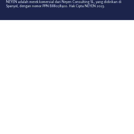
NEYEN adalah merek komersial dari Neyen Consulting SL, yang didirikan di
Spanyol, dengan nomor PPN B88058920. Hak Cipta NEYEN 2023.