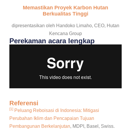
Memastikan Proyek Karbon Hutan
Berkualitas Tinggi
dipresentasikan oleh Handoko Limaho, CEO, Hutan
Kencana Group
Perekaman acara lengkap
Referensi
[1]
Peluang Reboisasi di Indonesia: Mitigasi
Perubahan Iklim dan Pencapaian Tujuan
Pembangunan Berkelanjutan
, MDPI, Basel, Swiss.